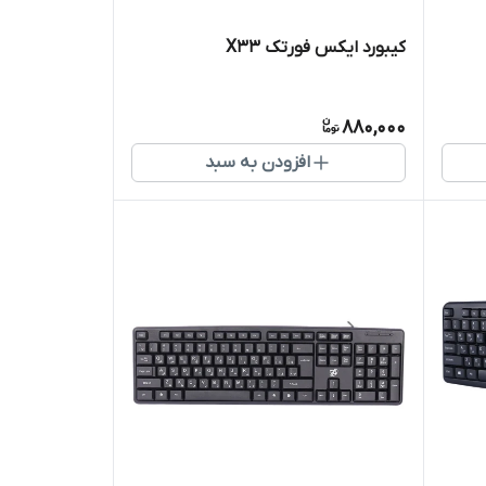
کیبورد ایکس فورتک X33
880,000
افزودن به سبد