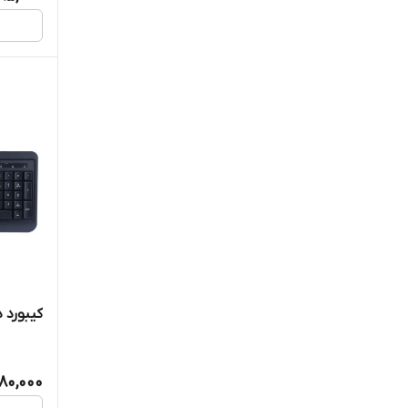
کیبورد دی 
280,000