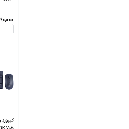
490,000
کیبورد
DK 705