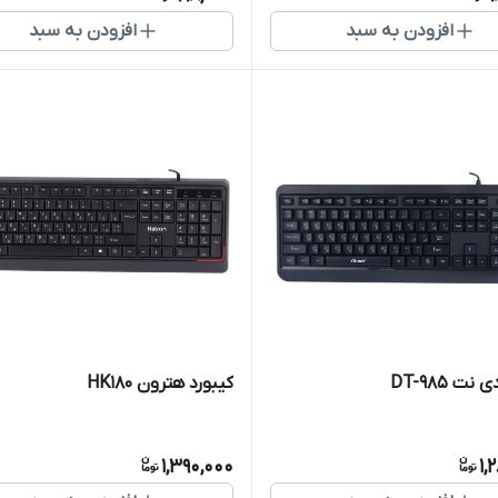
افزودن به سبد
افزودن به سبد
نت DT-985
کیبورد هترون HK180
1,390,000
1,