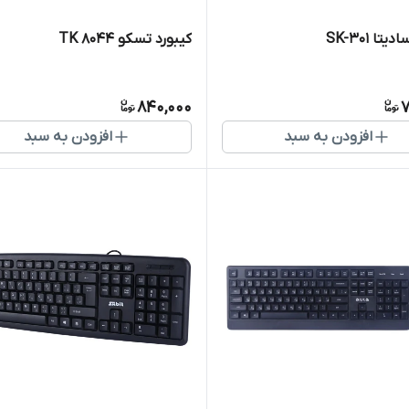
تا SK-301
کیبورد تسکو TK 8044
840,000
7
افزودن به سبد
افزودن به سبد