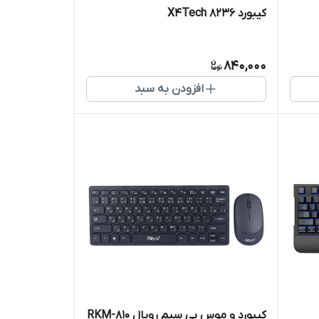
کیبورد X4Tech 8236
840,000
افزودن به سبد
کیبورد و موس بی سیم رویال RKM-810