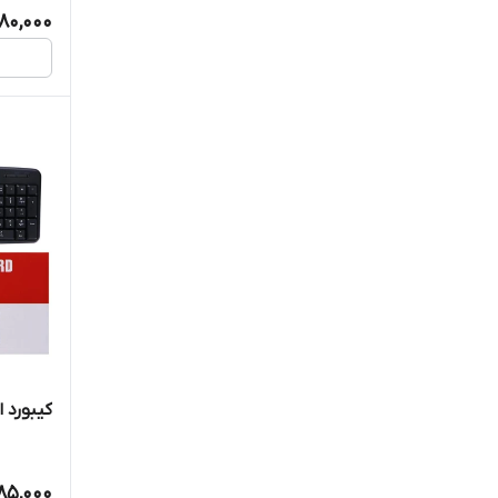
780,000
کیبورد ای
85,000