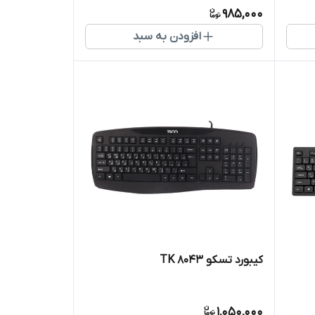
985,000
افزودن به سبد
کیبورد تسکو TK 8043
1,050,000