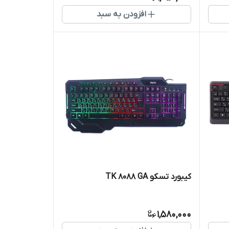
افزودن به سبد
کیبورد تسکو TK 8088 GA
1,580,000