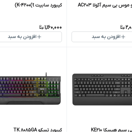
 موس بی سیم آئولا AC203
کیبورد سابیت K-4200(t)
1,160,000
2,
افزودن به سبد
افزودن به سبد
ی سیم هیسکا KE210
کیبورد تسکو TK 8085GA