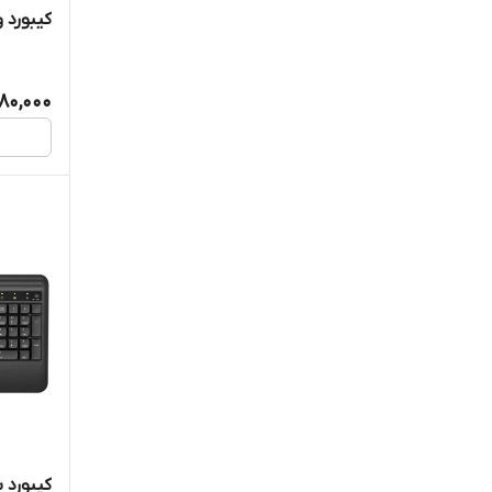
کیبورد و
080,000
کیبورد ب