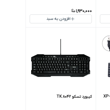
1,930,000
افزودن به سبد
کیبورد تسکو TK 8042