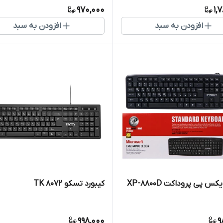
970,000
1,
افزودن به سبد
افزودن به سبد
کس پی پروداکت XP-8800D
کیبورد تسکو TK 8072
998,000
9