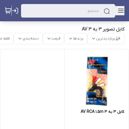
کابل تصویر 3 به 3 AV
پربازدیدترین
برندها
قیمت
دسته‌بندی
فقط م
کابل 3 به 3 AV RCA 1.5m