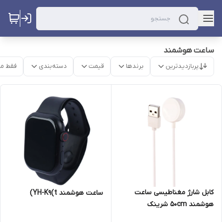
ساعت هوشمند
پربازدیدترین
برندها
قیمت
دسته‌بندی
فقط م
کابل شارژ مغناطیسی ساعت
ساعت هوشمند YH-K9(t)
هوشمند 50cm شرینک