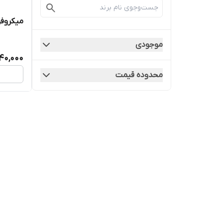
میکروفون یقه 
موجودی
40,000
محدوده قیمت