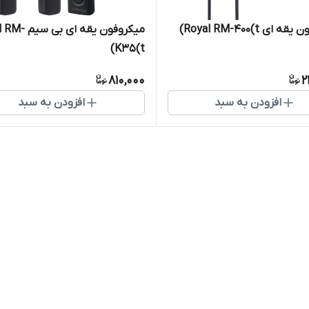
ای Royal RM-400(t)
میکروفون یقه ای 
K35(t)
810,000
2
افزودن به سبد
افزودن به سبد