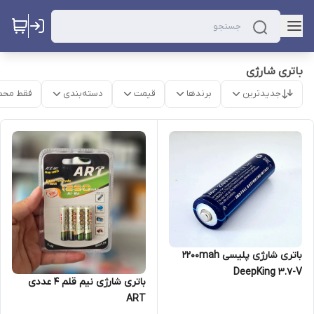
باتری شارژی
جدیدترین
برندها
قیمت
دسته‌بندی
فقط محص
باتری شارژی پلیسی 2200mah
DeepKing 3.7-V
باتری شارژی نیم قلم ۴ عددی
ART