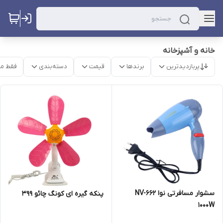
خانه و آشپزخانه
پربازدیدترین
برندها
قیمت
دسته‌بندی
فقط م
سشوار مسافرتی نوا NV-662
پنکه گیره ای کونگ چائو 399
1000W