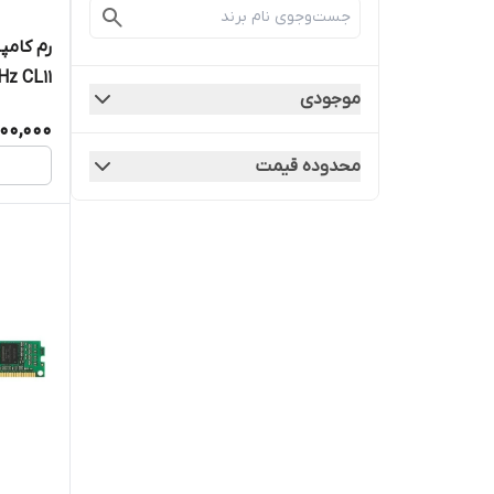
Hz CL11
موجودی
,100,000
محدوده قیمت