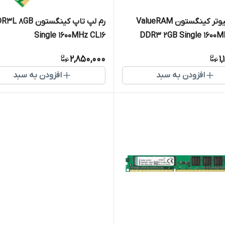
رم کامپیوتر کینگستون ValueRAM
رم لپ تاپ کینگستون 8GB
Single 1600MHz CL16
DDR3 2GB Single 1600M
2,850,000
1
افزودن به سبد
افزودن به سبد