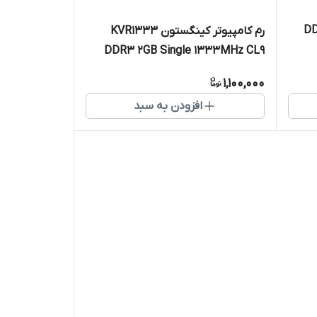
DDR3L 
رم کامپیوتر کینگستون KVR1333
DDR3 2GB Single 1333MHz CL9
1,100,000
افزودن به سبد