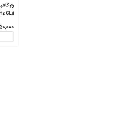
Hz CL11
750,000