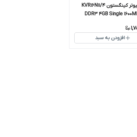
رم کامپیوتر کینگستون KVR16N11/4
DDR3 4GB Single 1600M
1,
افزودن به سبد