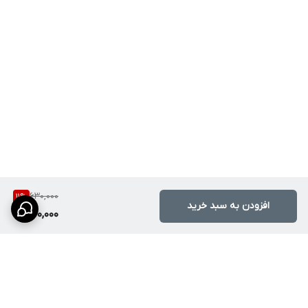
630,000
11
%
افزودن به سبد خرید
560,000