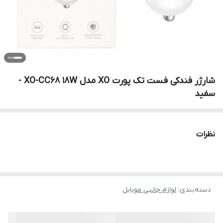
شارژر فندکی فست تک پورت XO مدل XO-CC68 18W -
سفید
نظرات
دسته‌بندی
:
لوازم جانبی موبایل