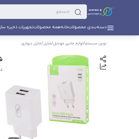
دسته‌بندی محصولات
خانه
همه محصولات
تجهیزات ذخیره ساز
نوین سیستم
/
لوازم جانبی موبایل
/
شارژر
/
شارژر دیواری
شارژ
دس