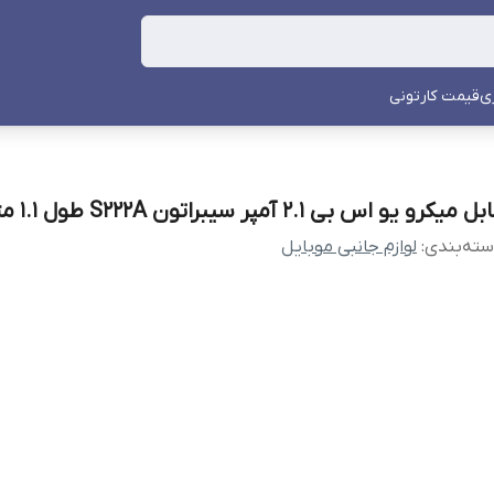
ی
قیمت کارتونی
ل میکرو یو اس بی 2.1 آمپر سیبراتون S222A طول 1.1 متر
ته‌بندی
:
لوازم جانبی موبایل