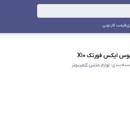
ی
قیمت کارتونی
وس ایکس فورتک X10
ته‌بندی
:
لوازم جانبی کامپیوتر