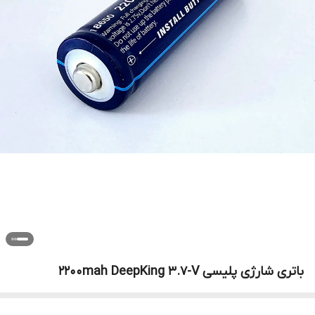
باتری شارژی پلیسی 2200mah DeepKing 3.7-V