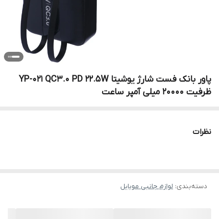
پاور بانک فست شارژ یوشیتا YP-021 QC3.0 PD 22.5W
ظرفیت 20000 میلی آمپر ساعت
نظرات
دسته‌بندی
:
لوازم جانبی موبایل