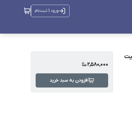
ورود | ثبت‌نام
MG-G166 QC3.0 P ظرفیت
2,580,000
افزودن به سبد خرید