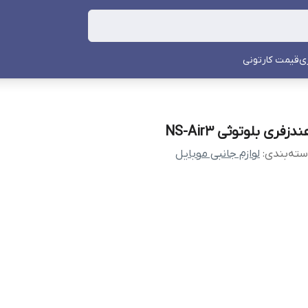
ی
قیمت کارتونی
دزفری بلوتوثی NS-Air3
ته‌بندی
:
لوازم جانبی موبایل