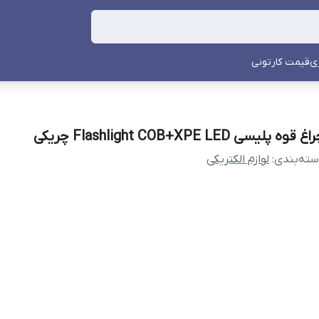
ی
قیمت کارتونی
غ قوه پلیسی Flashlight COB+XPE LED چریکی
ته‌بندی
:
لوازم الکتریکی