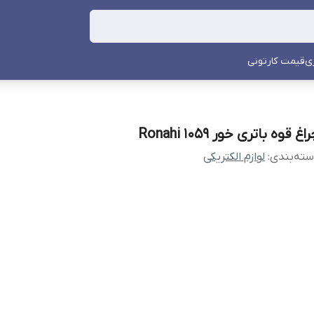
ی
قیمت کارتونی
اغ قوه باتری خور Ronahi 1059
ته‌بندی
:
لوازم الکتریکی