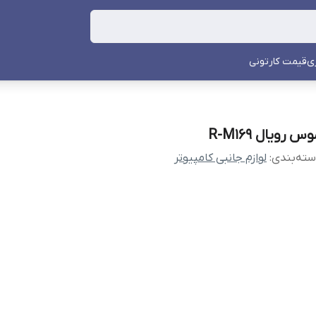
ی
قیمت کارتونی
س رویال R-M169
ته‌بندی
:
لوازم جانبی کامپیوتر