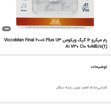
رم میکرو 16 گیگ ویکومن ViccoMan Final 600x Plus U3
A1 V30 C10 90MB/s(t)
توضیحات
گارانتی مادام العمر نوین رایانه سگال