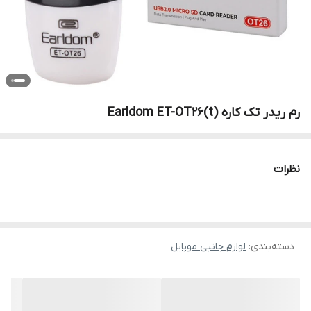
رم ریدر تک کاره Earldom ET-OT26(t)
نظرات
دسته‌بندی
:
لوازم جانبی موبایل