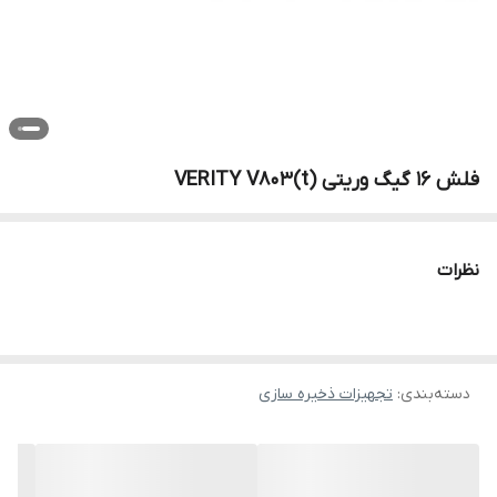
فلش 16 گیگ وریتی VERITY V803(t)
نظرات
دسته‌بندی
:
تجهیزات ذخیره سازی