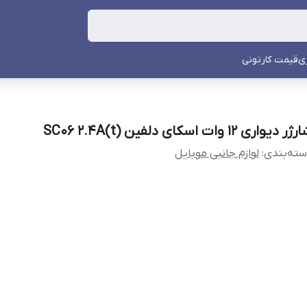
ی
قیمت کارتونی
ر دیواری 12 وات اسکای دلفین SC06 2.4A(t)
ته‌بندی
:
لوازم جانبی موبایل