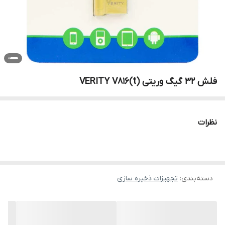
فلش 32 گیگ وریتی VERITY V816(t)
نظرات
دسته‌بندی
:
تجهیزات ذخیره سازی