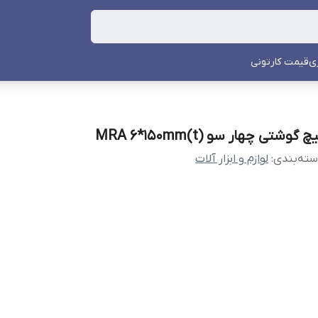
ی
قیمت کارتونی
چ گوشتی چهار سو MRA 6*150mm(t)
ته‌بندی
:
لوازم و ابزار آلات