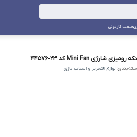
ی
قیمت کارتونی
که رومیزی شارژی Mini Fan کد 23-44576
ته‌بندی
:
لوازم التحریر و اسباب بازی