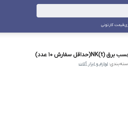
ی
قیمت کارتونی
 برق NK(t)(حداقل سفارش 10 عدد)
ته‌بندی
:
لوازم و ابزار آلات