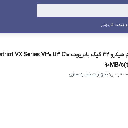
ی
قیمت کارتونی
رم میکرو 32 گیگ پاتریوت riot VX Series V30 U3 C10
90MB/s(t
ته‌بندی
:
تجهیزات ذخیره سازی