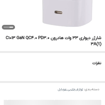
شارژر دیواری 33 وات هادرون C1013 GaN QC4.0 PD3.0
3A(t)
نظرات
دسته‌بندی
:
لوازم جانبی موبایل