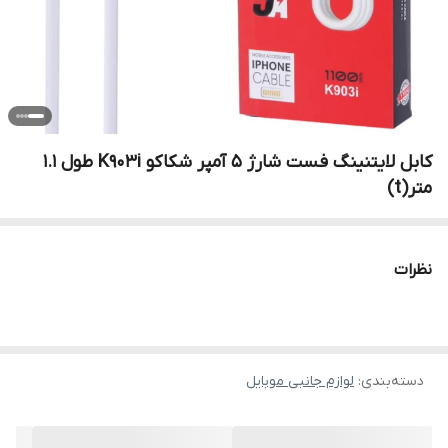
کابل لایتنینگ فست شارژ 5 آمپر شکاکو K903i طول 1.1
متر(t)
نظرات
دسته‌بندی
:
لوازم جانبی موبایل