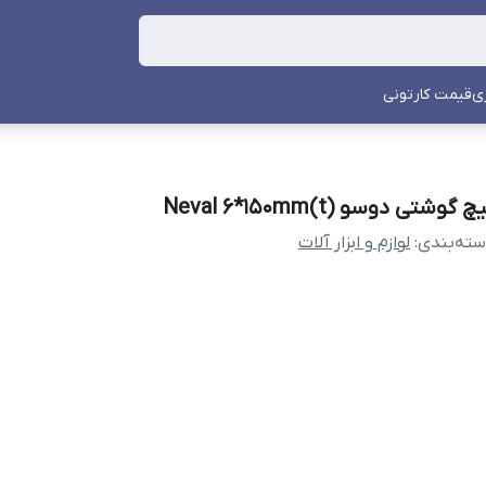
ی
قیمت کارتونی
چ گوشتی دوسو Neval 6*150mm(t)
ته‌بندی
:
لوازم و ابزار آلات