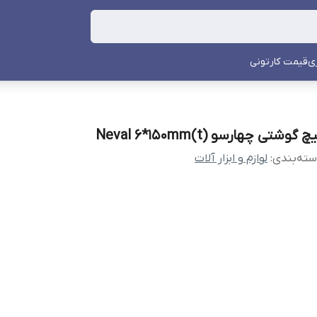
ی
قیمت کارتونی
چ گوشتی چهارسو Neval 6*150mm(t)
ته‌بندی
:
لوازم و ابزار آلات