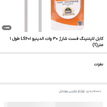
کابل لایتنینگ فست شارژ 30 وات الدینیو LS601 طول 1
متر(t)
نظرات
دسته‌بندی
:
لوازم جانبی موبایل