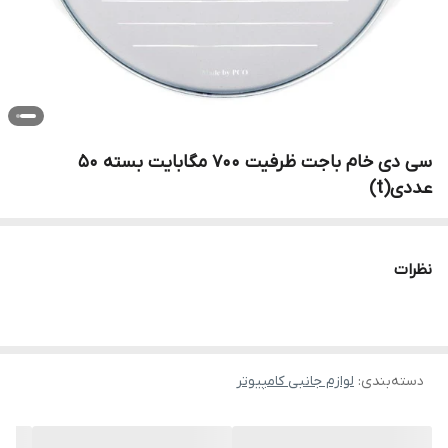
سی دی خام باجت ظرفیت 700 مگابایت بسته 50
عددی(t)
نظرات
دسته‌بندی
:
لوازم جانبی کامپیوتر