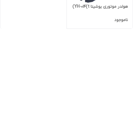
هولدر موتوری یوشیتا YH-014(t)
ناموجود