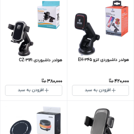
هولدر داشبوردی انزو EH-345
هولدر داشبوردی CZ-3141
380,000
420,000
افزودن به سبد
افزودن به سبد