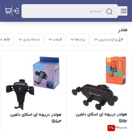
هلدر
پربازدیدترین
برندها
قیمت
دسته‌بندی
فقط م
هولدر دریچه ای اسکای دلفین
هولدر دریچه ای اسکای دلفین
SH16
SH03
320,000
6
%