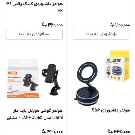
هولدر داشبوردی کینگ پلاس 49-
HK
360,000
1,100,000
افزودن به سبد
افزودن به سبد
هولدر داشبوردی S516
هولدر گوشی موبایل پایه دار
Liami مدل LM-HOL-151 - مشکی
430,000
445,000