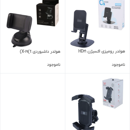
هولدر رومیزی اکسیژن HD21
هولدر داشبوردی X-19(t)
ناموجود
ناموجود