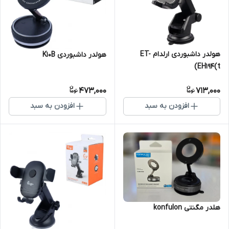
هولدر داشبوردی ارلدام ET-
هولدر داشبوردی K10B
EH194(t)
473,000
713,000
افزودن به سبد
افزودن به سبد
هلدر مگنتی konfulon