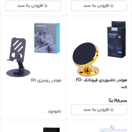
افزودن به سبد
افزودن به سبد
هولدر داشبوردی فیوناتک FO-
هولدر رومیزی K19
008
198,000
افزودن به سبد
ناموجود