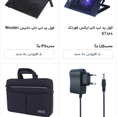
کول پد لپ تاپ ایکس فورتک
کول پد لپ تاپ داتیس Wooden
XT868
470,000
1,150,000
افزودن به سبد
افزودن به سبد