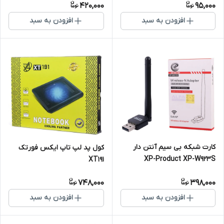
420,000
95,000
افزودن به سبد
افزودن به سبد
کارت شبکه بی سیم آنتن دار
کول پد لپ تاپ ایکس فورتک
XP-Product XP-W923S
XT191
150Mbps
748,000
398,000
افزودن به سبد
افزودن به سبد