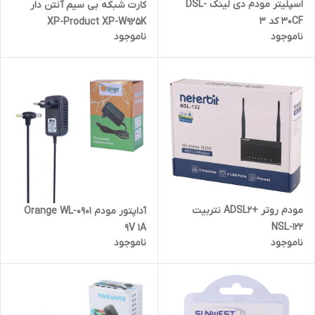
اسپلیتر مودم دی لینک DSL-
کارت شبکه بی سیم آنتن دار
30CF کد 3
XP-Product XP-W925K
ناموجود
ناموجود
150Mbps
مودم روتر +ADSL2 نتربیت
آداپتور مودم Orange WL-0901
NSL-122
9V 1A
ناموجود
ناموجود