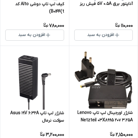
آداپتور برق 5V 0.5A فیش ریز
کیف لپ تاپ دوشی Alto کد
B0144(t)
780,000
110,000
افزودن به سبد
افزودن به سبد
شارژر اورجینال لپ تاپ Lenovo
شارژر لپ تاپ Asus 19V 6.32A
Netzteil 03X8995 20v 3.25A
سوکت نرمال
3,200,000
2,150,000