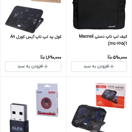
کیف لپ تاپ دستی Macneil
کول پد لپ تاپ آیس کورل A9
mc-665(t)
1,690,000
590,000
افزودن به سبد
افزودن به سبد