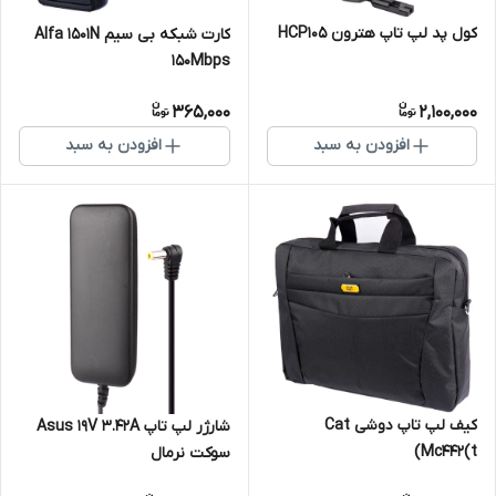
کول پد لپ تاپ هترون HCP105
کارت شبکه بی سیم Alfa 1501N
150Mbps
365,000
2,100,000
افزودن به سبد
افزودن به سبد
کیف لپ تاپ دوشی Cat
شارژر لپ تاپ Asus 19V 3.42A
Mc442(t)
سوکت نرمال