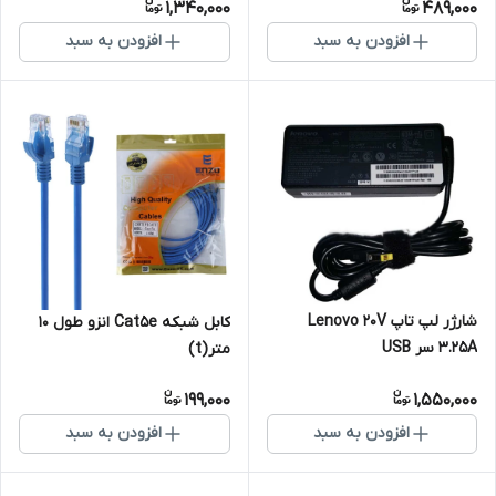
1,340,000
489,000
افزودن به سبد
افزودن به سبد
شارژر لپ تاپ Lenovo 20V
کابل شبکه Cat5e انزو طول 10
3.25A سر USB
متر(t)
199,000
1,550,000
افزودن به سبد
افزودن به سبد