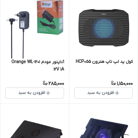
کول پد لپ تاپ هترون HCP055
آداپتور مودم Orange WL-1201
12V 1A
285,000
1,150,000
افزودن به سبد
افزودن به سبد