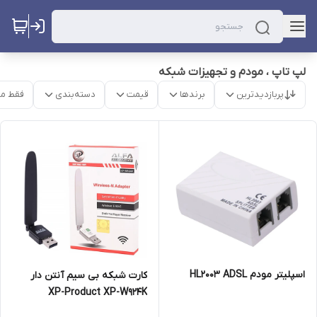
لپ تاپ ، مودم و تجهیزات شبکه
پربازدیدترین
برندها
قیمت
دسته‌بندی
فقط م
اسپلیتر مودم HL2003 ADSL
کارت شبکه بی سیم آنتن دار
XP-Product XP-W924K