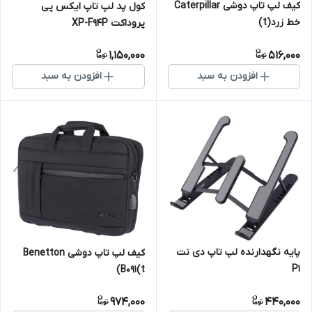
کیف لپ تاپ دوشی Caterpillar
کول پد لپ تاپ ایکس پی
خط زرد(t)
پروداکت XP-F94P
1,150,000
516,000
افزودن به سبد
افزودن به سبد
پایه نگهدارنده لپ تاپ دی نت
کیف لپ تاپ دوشی Benetton
P1
B091(t)
974,000
440,000