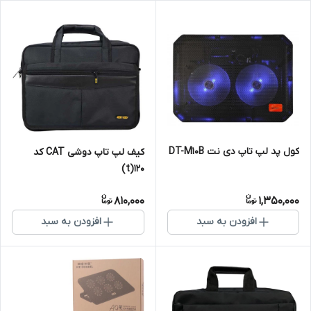
کول پد لپ تاپ دی نت DT-M10B
کیف لپ تاپ دوشی CAT کد
120(t)
810,000
1,350,000
افزودن به سبد
افزودن به سبد