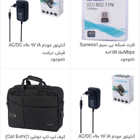
کارت شبکه بی سیم Sunwest
آداپتور مودم AC/DC 0910 9V 1A
802.11N 150Mbps
فیش درشت
ناموجود
ناموجود
آداپتور مودم AC/DC 0910 9V 1A
کیف لپ تاپ دوشی Cat B0127(t)