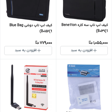
کیف لپ تاپ سه کاره Benetton
کیف لپ تاپ دوشی Blue Bag
B0131(t)
B0156(t)
779,000
1,055,000
افزودن به سبد
افزودن به سبد