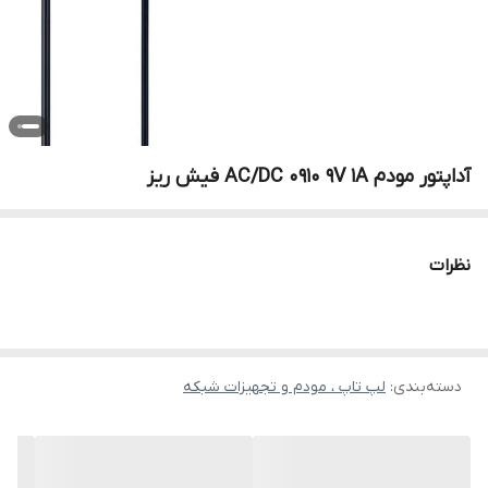
آداپتور مودم AC/DC 0910 9V 1A فیش ریز
نظرات
دسته‌بندی
:
لپ تاپ ، مودم و تجهیزات شبکه