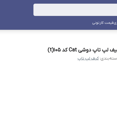
ی
قیمت کارتونی
ف لپ تاپ دوشی Cat کد 105(t)
ته‌بندی
:
کیف لپ تاپ