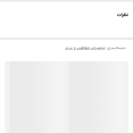
شکل ظاهری
دام
نظرات
کیفیت لنز
5 مگاپیکسل
قابلیت دید
دارد
در شب
دسته‌بندی
:
تجهیزات حفاظت و تردد
قابلیت
تشخیص
ندارد
حرکت
جنس بدنه
فلزی
منبع تغذیه
برق شهری
میکروفون
دارد
نوع لنز
ثابت