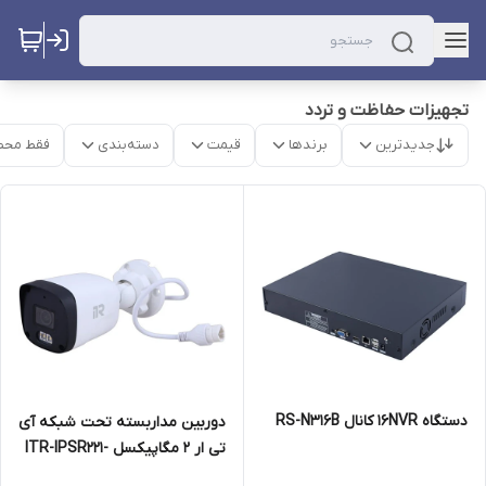
تجهیزات حفاظت و تردد
جدیدترین
برندها
قیمت
دسته‌بندی
فقط محص
دستگاه 16NVR کانال RS-N316B
دوربین مداربسته تحت شبکه آی
تی ار 2 مگاپیکسل ITR-IPSR221-
D