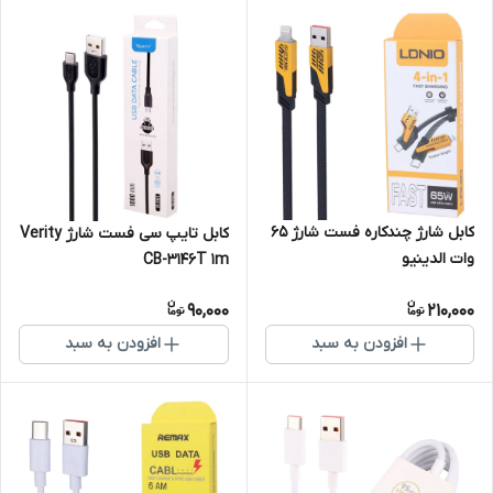
کابل شارژ چندکاره فست شارژ 65
کابل تایپ سی فست شارژ Verity
وات الدینیو
CB-3146T 1m
90,000
210,000
افزودن به سبد
افزودن به سبد