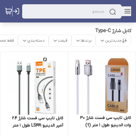
کابل شارژ Type-C
جدیدترین
برندها
قیمت
دسته‌بندی
فقط محص
کابل تایپ سی فست شارژ 30
کابل تایپ سی فست شارژ 2.4
وات الدینیو طول 1 متر (t)
آمپر الدینیو LS441 طول 1 متر