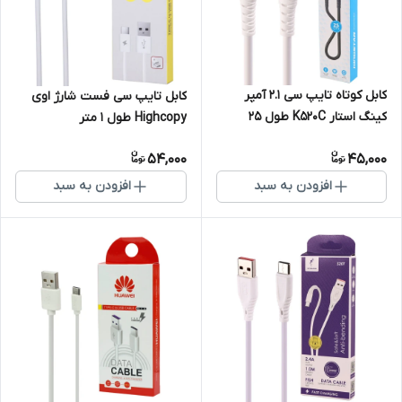
کابل کوتاه تایپ سی 2.1 آمپر
کابل تایپ سی فست شارژ اوی
کینگ استار K520C طول 25
Highcopy طول 1 متر
سانتی متر
54,000
45,000
افزودن به سبد
افزودن به سبد