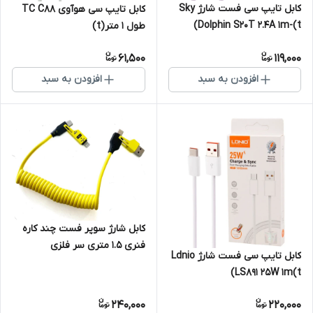
کابل تایپ سی فست شارژ Sky
کابل تایپ سی هوآوی TC C88
Dolphin S20T 2.4A 1m-(t)
طول 1 متر(t)
61,500
119,000
افزودن به سبد
افزودن به سبد
کابل شارژ سوپر فست چند کاره
فنری ۱.۵ متری سر فلزی
کابل تایپ سی فست شارژ Ldnio
LS891 25W 1m(t)
240,000
220,000