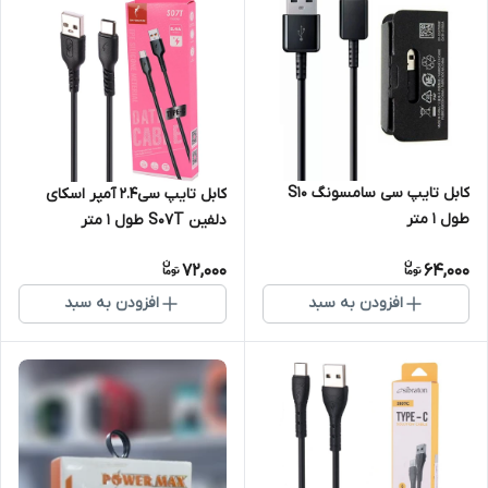
کابل تایپ سی سامسونگ S10
کابل تایپ سی2.4 آمپر اسکای
طول 1 متر
دلفین S07T طول 1 متر
72,000
64,000
افزودن به سبد
افزودن به سبد