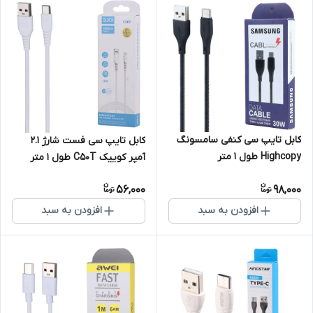
کابل تایپ سی کنفی سامسونگ
کابل تایپ سی فست شارژ 2.1
Highcopy طول 1 متر
آمپر کوییک C50T طول 1 متر
56,000
98,000
افزودن به سبد
افزودن به سبد