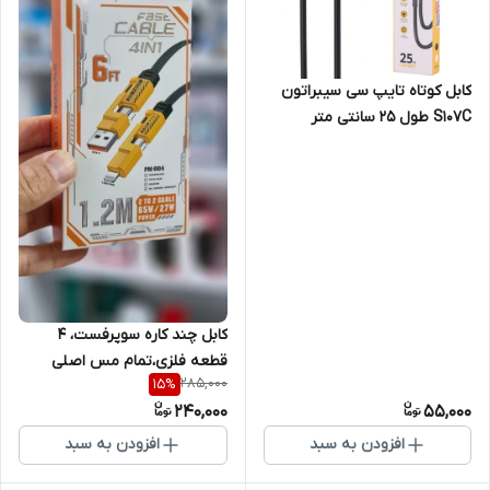
کابل کوتاه تایپ سی سیبراتون
S107C طول 25 سانتی متر
کابل چند کاره سوپرفست، ۴
قطعه فلزی،تمام مس اصلی
285,000
15
%
240,000
55,000
افزودن به سبد
افزودن به سبد