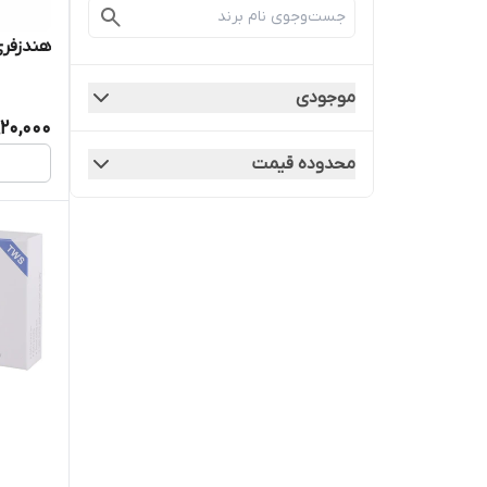
هندزفری 
موجودی
920,000
محدوده قیمت