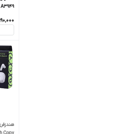
 A3949
,990,000
h Copy