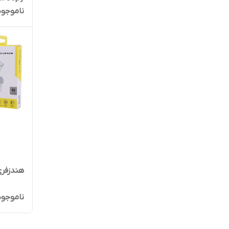
ناموجود
هندزفری 
ناموجود