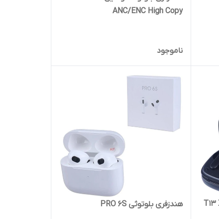
ANC/ENC High Copy
ناموجود
وتوثی کیو سی وای T13 X1
هندزفری بلوتوثی PRO 6S