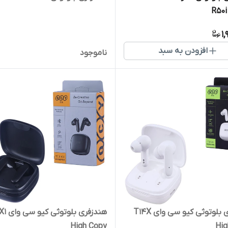
R50i
1
افزودن به سبد
ناموجود
هندزفری بلوتوثی کیو سی وای T14X
هندزفری بل
High Copy
Hig