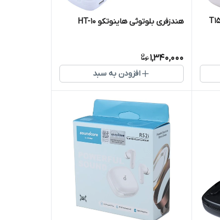
توثی کیو سی وای T15X
هندزفری بلوتوثی هاینوتکو HT-10
1,340,000
افزودن به سبد