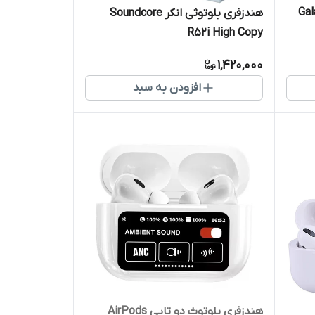
 سامسونگ Galaxy
هندزفری بلوتوثی انکر Soundcore
R52i High Copy
1,420,000
افزودن به سبد
هندزفری بلوتوث دو تایی AirPods