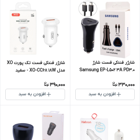
شارژر فندکی فست شارژ
شارژر فندکی فست تک پورت XO
Samsung EP-L502 3A PD3.0
مدل XO-CC68 18W - سفید
25W + کابل تبدیل تایپ سی
390,000
330,000
افزودن به سبد
افزودن به سبد