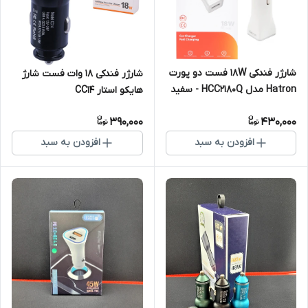
شارژر فندکی 18W فست دو پورت
شارژر فندکی 18 وات فست شارژ
Hatron مدل HCC2180Q - سفید
هایکو استار CC14
390,000
430,000
افزودن به سبد
افزودن به سبد