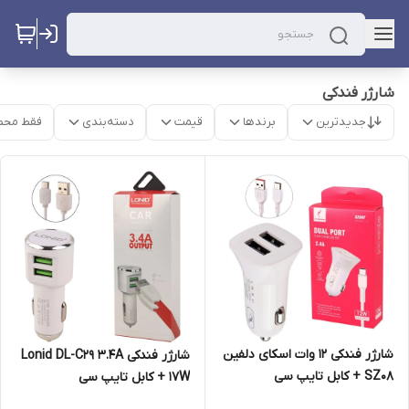
شارژر فندکی
جدیدترین
برندها
قیمت
دسته‌بندی
فقط محص
شارژر فندکی 12 وات اسکای دلفین
شارژر فندکی Lonid DL-C29 3.4A
SZ08 + کابل تایپ سی
17W + کابل تایپ سی