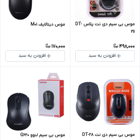
موس بی سیم دی نت پلاس DT-
موس دیتالایف M01
211
170,000
498,000
افزودن به سبد
افزودن به سبد
موس بی سیم دی نت DT-28
موس بی سیم لنوو G620