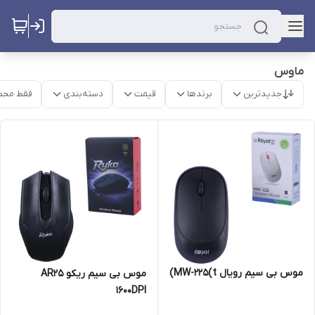
ماوس
جدیدترین
برندها
قیمت
دسته‌بندی
فقط محص
موس بی سیم رویال MW-225(t)
موس بی سیم ریکو AR25
1600DPI