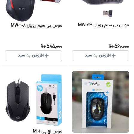
موس بی سیم رویال MW-213
موس بی سیم رویال MW-208
585,000
560,000
افزودن به سبد
افزودن به سبد
موس اچ پی M101