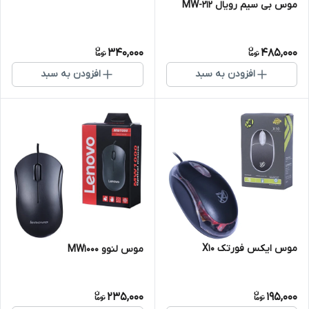
موس بی سیم رویال MW-212
340,000
485,000
افزودن به سبد
افزودن به سبد
موس ایکس فورتک X10
موس لنوو MW1000
235,000
195,000