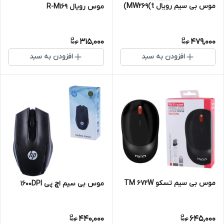
موس بی سیم رویال MW269(t)
موس رویال R-M169
315,000
479,000
افزودن به سبد
افزودن به سبد
موس بی سیم تسکو TM 672W
موس بی سیم اچ پی 1600DPI
440,000
645,000