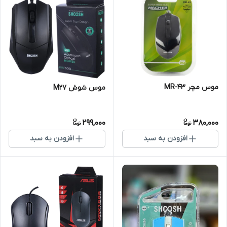
موس مچر MR-43
موس شوش M27
299,000
380,000
افزودن به سبد
افزودن به سبد