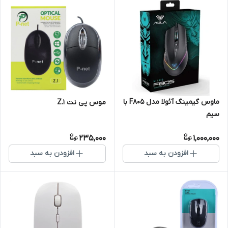
ماوس گیمینگ آئولا مدل F805 با
موس پی نت Z.1
سیم
235,000
1,000,000
افزودن به سبد
افزودن به سبد