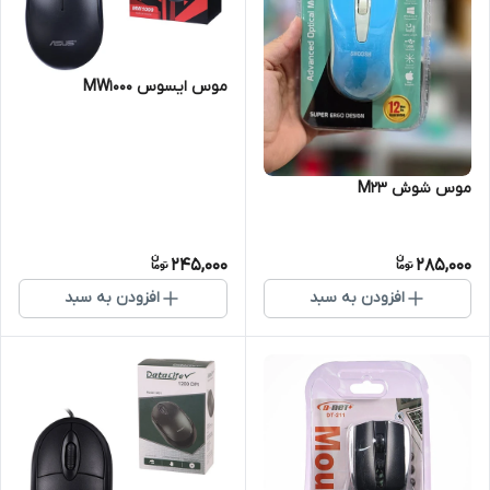
موس ایسوس MW1000
موس شوش M23
245,000
285,000
افزودن به سبد
افزودن به سبد