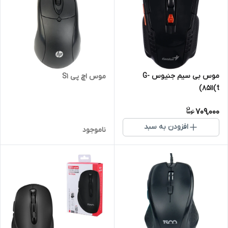
موس بی سیم جنیوس G-
موس اچ پی S1
8511(t)
709,000
افزودن به سبد
ناموجود